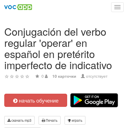
Toggl
navig
Conjugación del verbo
regular 'operar' en
español en pretérito
imperfecto de indicativo
0
10 карточки
отсутствует
начать обучение
скачать mp3
Печать
играть