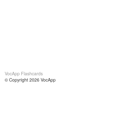
VocApp Flashcards
© Copyright 2026 VocApp
02-798 Mielczarskiego 8/58
Warsaw, Poland (EU)