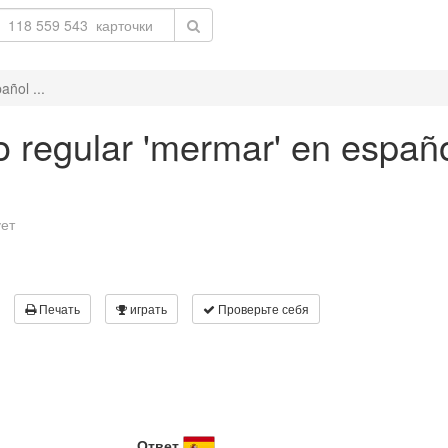
ñol ...
o regular 'mermar' en españ
ует
Печать
играть
Проверьте себя
Ответ