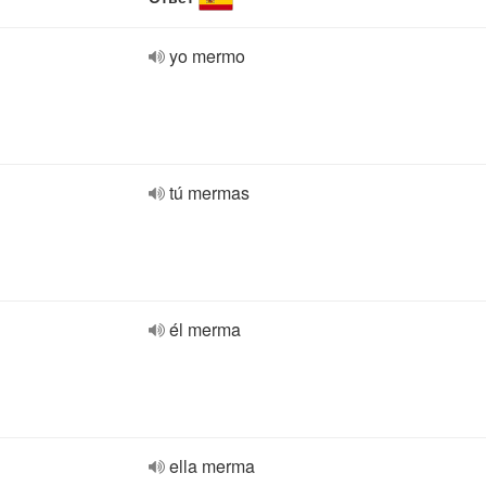
yo mermo
tú mermas
él merma
ella merma