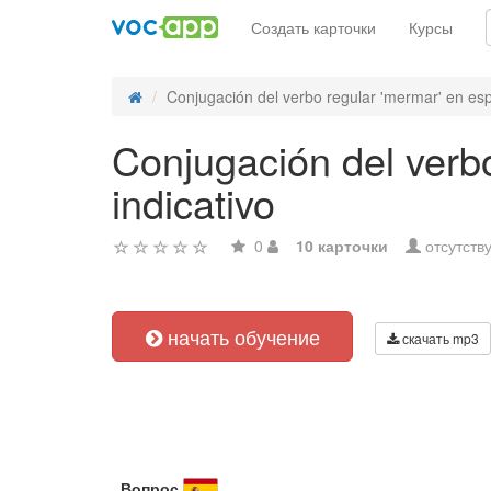
Создать карточки
Курсы
Conjugación del verbo regular 'mermar' en espa
Conjugación del verb
indicativo
0
10 карточки
отсутств
начать обучение
скачать mp3
Вопрос