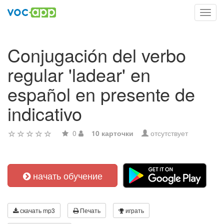
Toggl
navig
Conjugación del verbo
regular 'ladear' en
español en presente de
indicativo
0
10 карточки
отсутствует
начать обучение
скачать mp3
Печать
играть