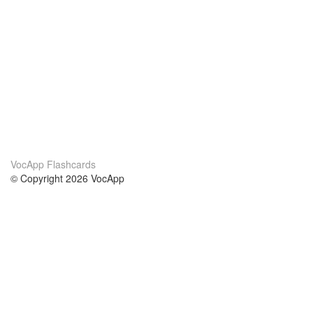
VocApp Flashcards
© Copyright 2026 VocApp
02-798 Mielczarskiego 8/58
Warsaw, Poland (EU)