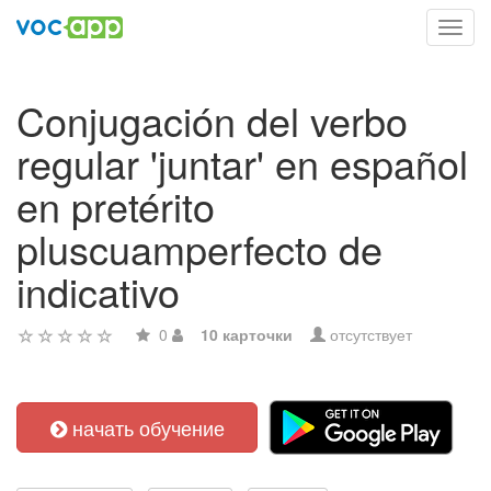
Toggl
navig
Conjugación del verbo
regular 'juntar' en español
en pretérito
pluscuamperfecto de
indicativo
0
10 карточки
отсутствует
начать обучение