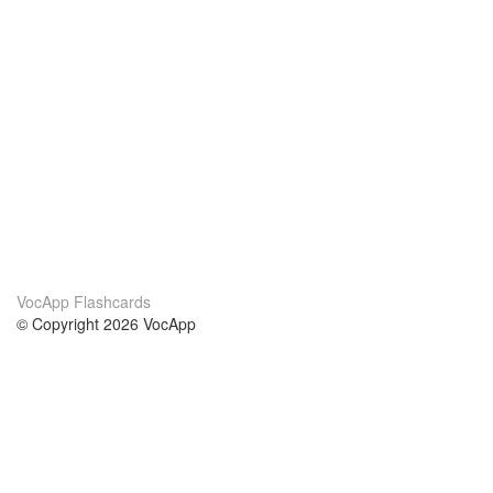
VocApp Flashcards
© Copyright 2026 VocApp
02-798 Mielczarskiego 8/58
Warsaw, Poland (EU)