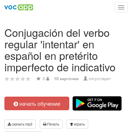
Toggl
navig
Conjugación del verbo
regular 'intentar' en
español en pretérito
imperfecto de indicativo
0
10 карточки
отсутствует
начать обучение
скачать mp3
Печать
играть