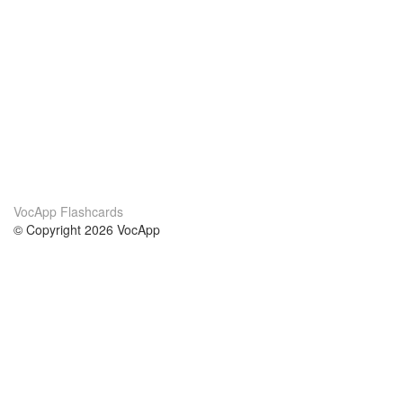
VocApp Flashcards
© Copyright 2026 VocApp
02-798 Mielczarskiego 8/58
Warsaw, Poland (EU)