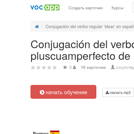
Создать карточки
Курсы
Conjugación del verbo regular 'idear' en españo
Conjugación del verbo
pluscuamperfecto de i
0
10 карточки
отсутств
начать обучение
скачать mp3
Вопрос