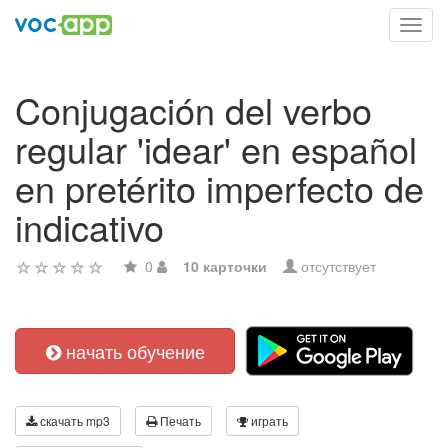
Toggl
navig
Conjugación del verbo
regular 'idear' en español
en pretérito imperfecto de
indicativo
0
10 карточки
отсутствует
начать обучение
скачать mp3
Печать
играть