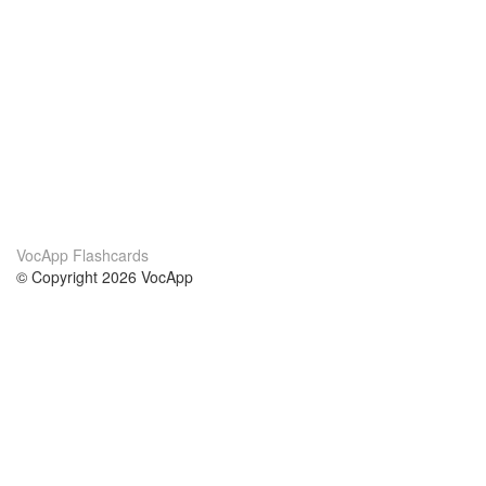
VocApp Flashcards
© Copyright 2026 VocApp
02-798 Mielczarskiego 8/58
Warsaw, Poland (EU)