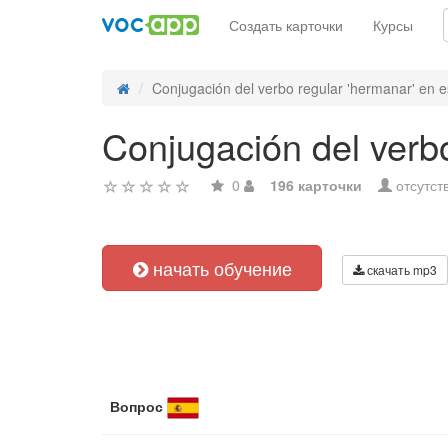
Создать карточки
Курсы
Conjugación del verbo regular 'hermanar' en 
Conjugación del verb
0
196 карточки
отсутст
начать обучение
скачать mp3
Вопрос