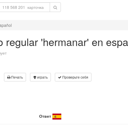
español
o regular 'hermanar' en espa
вует
Печать
играть
Проверьте себя
Ответ