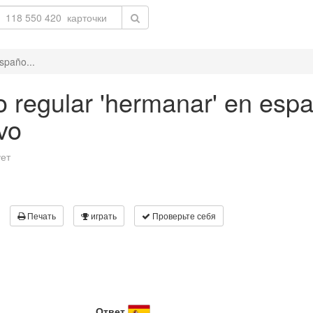
spaño...
 regular 'hermanar' en españ
vo
ует
Печать
играть
Проверьте себя
Ответ