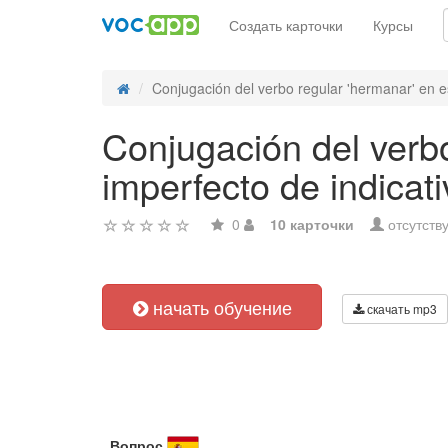
Создать карточки
Курсы
Conjugación del verbo regular 'hermanar' en e
Conjugación del verbo
imperfecto de indicati
0
10 карточки
отсутств
начать обучение
скачать mp3
Вопрос