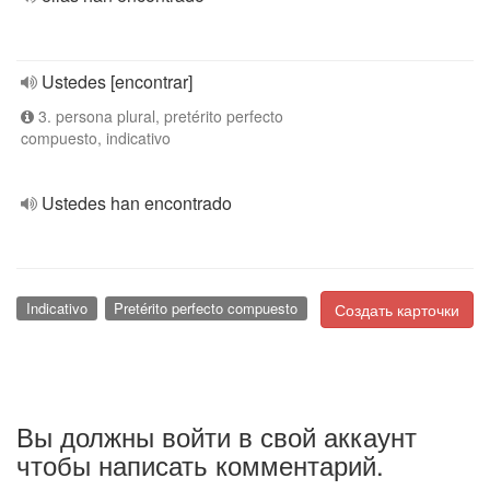
Ustedes [encontrar]
3. persona plural, pretérito perfecto
compuesto, indicativo
Ustedes han encontrado
Indicativo
Pretérito perfecto compuesto
Создать карточки
Вы должны войти в свой аккаунт
чтобы написать комментарий.