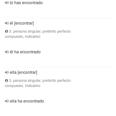
tú has encontrado
él [encontrar]
3. persona singular, pretérito perfecto
compuesto, indicativo
él ha encontrado
ella [encontrar]
3. persona singular, pretérito perfecto
compuesto, indicativo
ella ha encontrado