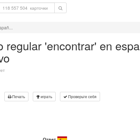
spañ...
 regular 'encontrar' en españ
vo
ует
Печать
играть
Проверьте себя
Ответ