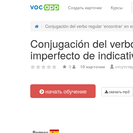
Создать карточки
Курсы
Conjugación del verbo regular 'encontrar' en e
Conjugación del verbo
imperfecto de indicati
0
10 карточки
отсутств
начать обучение
скачать mp3
Вопрос