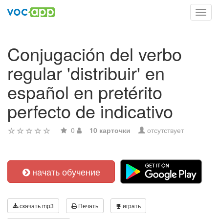
Toggl
navig
Conjugación del verbo
regular 'distribuir' en
español en pretérito
perfecto de indicativo
0
10 карточки
отсутствует
начать обучение
скачать mp3
Печать
играть