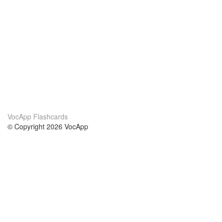
VocApp Flashcards
© Copyright 2026 VocApp
02-798 Mielczarskiego 8/58
Warsaw, Poland (EU)