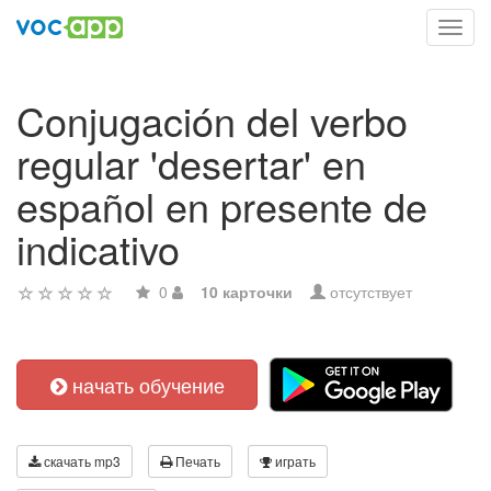
Toggl
navig
Conjugación del verbo
regular 'desertar' en
español en presente de
indicativo
0
10 карточки
отсутствует
начать обучение
скачать mp3
Печать
играть