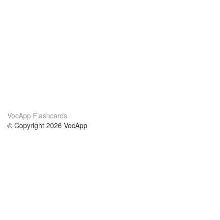
VocApp Flashcards
© Copyright 2026 VocApp
02-798 Mielczarskiego 8/58
Warsaw, Poland (EU)