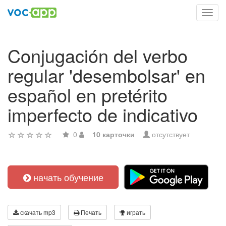
Toggl
navig
Conjugación del verbo
regular 'desembolsar' en
español en pretérito
imperfecto de indicativo
0
10 карточки
отсутствует
начать обучение
скачать mp3
Печать
играть