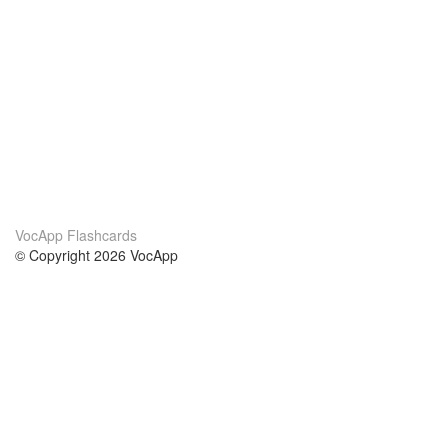
VocApp Flashcards
© Copyright 2026 VocApp
02-798 Mielczarskiego 8/58
Warsaw, Poland (EU)