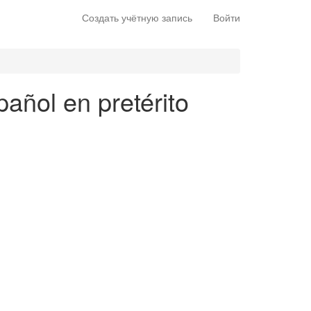
Создать учётную запись
Войти
añol en pretérito