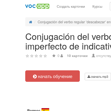
Создать карточки
Курсы
Conjugación del verbo regular 'descabezar' en
Conjugación del verbo
imperfecto de indicati
0
10 карточки
отсутств
начать обучение
скачать mp3
Вопрос