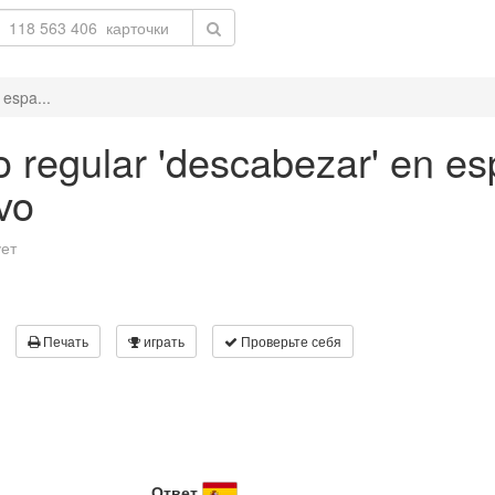
 espa...
 regular 'descabezar' en esp
vo
ует
Печать
играть
Проверьте себя
Ответ