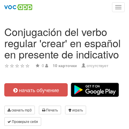
Toggl
navig
Conjugación del verbo
regular 'crear' en español
en presente de indicativo
0
10 карточки
отсутствует
начать обучение
скачать mp3
Печать
играть
Проверьте себя