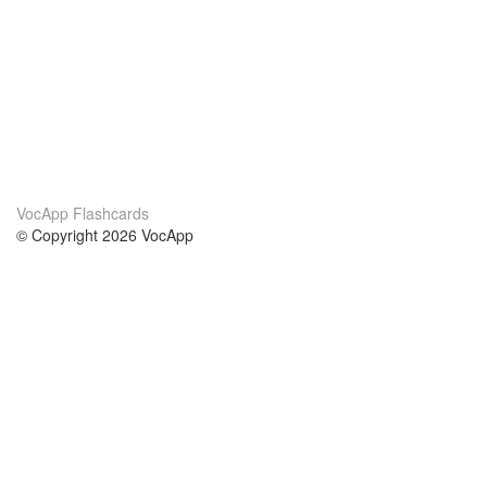
VocApp Flashcards
© Copyright 2026 VocApp
02-798 Mielczarskiego 8/58
Warsaw, Poland (EU)