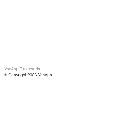
VocApp Flashcards
© Copyright 2026 VocApp
02-798 Mielczarskiego 8/58
Warsaw, Poland (EU)