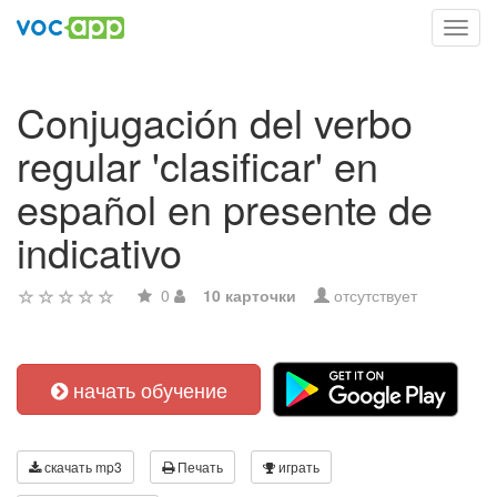
Toggl
navig
Conjugación del verbo
regular 'clasificar' en
español en presente de
indicativo
0
10 карточки
отсутствует
начать обучение
скачать mp3
Печать
играть