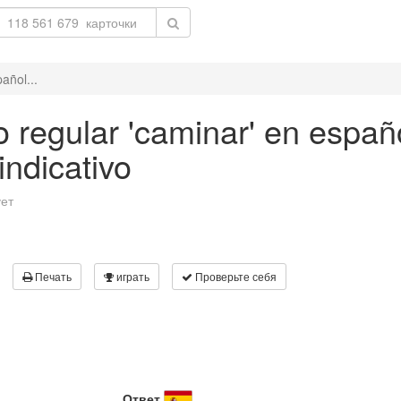
añol...
 regular 'caminar' en españo
ndicativo
ует
Печать
играть
Проверьте себя
Ответ