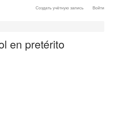
Создать учётную запись
Войти
l en pretérito