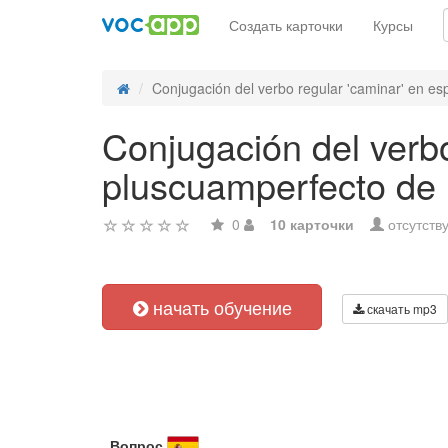
Создать карточки
Курсы
Conjugación del verbo regular 'caminar' en esp
Conjugación del verbo
pluscuamperfecto de i
0
10 карточки
отсутств
начать обучение
скачать mp3
Вопрос