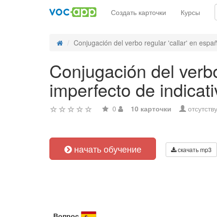
Создать карточки
Курсы
Conjugación del verbo regular 'callar' en españo
Conjugación del verbo 
imperfecto de indicati
0
10 карточки
отсутств
начать обучение
скачать mp3
Вопрос