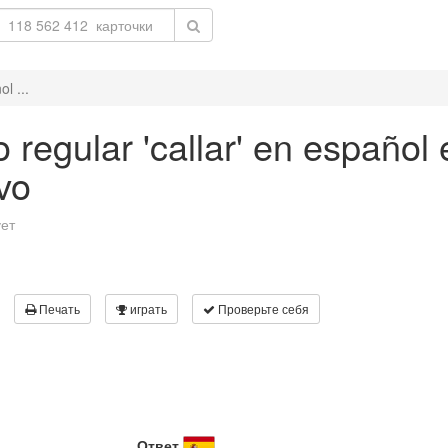
l ...
regular 'callar' en español 
vo
ует
Печать
играть
Проверьте себя
Ответ