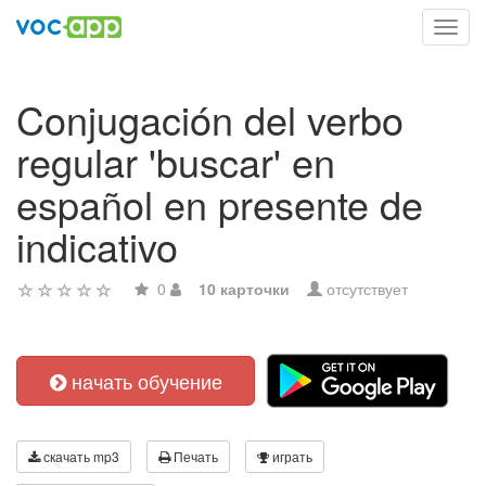
Toggl
navig
Conjugación del verbo
regular 'buscar' en
español en presente de
indicativo
0
10 карточки
отсутствует
начать обучение
скачать mp3
Печать
играть