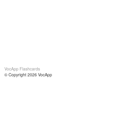
VocApp Flashcards
© Copyright 2026 VocApp
02-798 Mielczarskiego 8/58
Warsaw, Poland (EU)