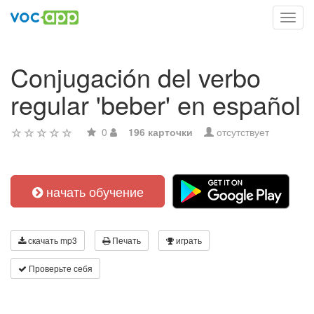
Toggl
navig
Conjugación del verbo
regular 'beber' en español
0
196 карточки
отсутствует
начать обучение
скачать mp3
Печать
играть
Проверьте себя