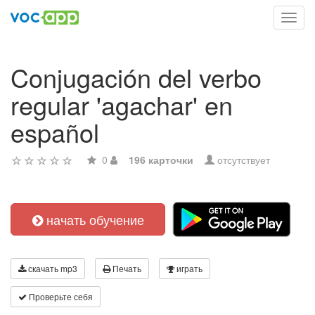
Toggl
navig
Conjugación del verbo
regular 'agachar' en
español
0
196 карточки
отсутствует
начать обучение
скачать mp3
Печать
играть
Проверьте себя