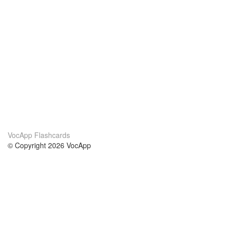
VocApp Flashcards
© Copyright 2026 VocApp
02-798 Mielczarskiego 8/58
Warsaw, Poland (EU)