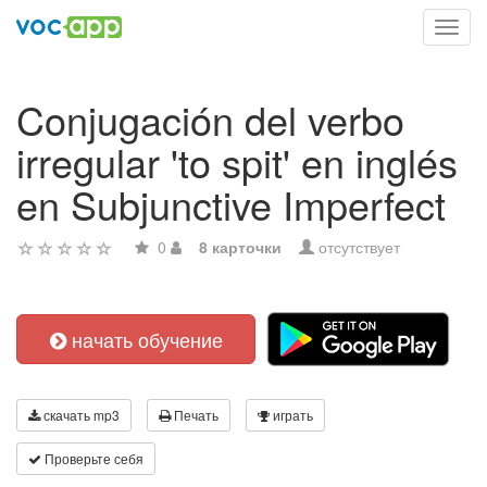
Toggl
navig
Conjugación del verbo
irregular 'to spit' en inglés
en Subjunctive Imperfect
0
8 карточки
отсутствует
начать обучение
скачать mp3
Печать
играть
Проверьте себя