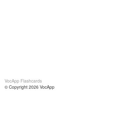
VocApp Flashcards
© Copyright 2026 VocApp
02-798 Mielczarskiego 8/58
Warsaw, Poland (EU)