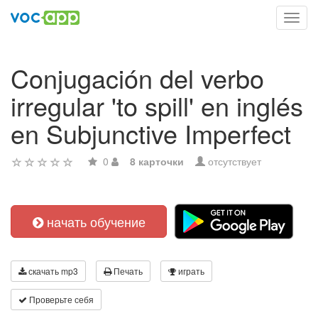
Toggl
navig
Conjugación del verbo
irregular 'to spill' en inglés
en Subjunctive Imperfect
0
8 карточки
отсутствует
начать обучение
скачать mp3
Печать
играть
Проверьте себя