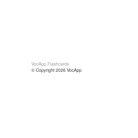
VocApp Flashcards
© Copyright 2026 VocApp
02-798 Mielczarskiego 8/58
Warsaw, Poland (EU)