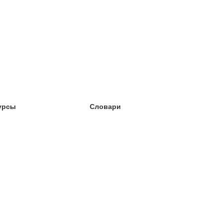
урсы
Словари
чёба английский
чёба немецкий
чёба испанский
чёба французский
чёба норвежский
чёба шведский