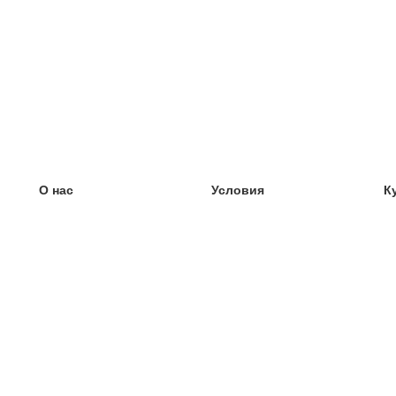
О нас
Условия
К
наша команда
100% гарантия
У
Блог
политика конфиденциальности
У
правила
У
Контакт
GDPR
У
связаться
У
Ещё
У
Помощь
новые карточки
Часто задаваемые вопросы
некоторые блоги
каталог