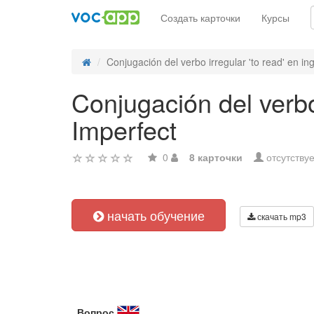
Создать карточки
Курсы
Conjugación del verbo irregular 'to read' en ingl
Conjugación del verbo 
Imperfect
0
8 карточки
отсутствуе
начать обучение
скачать mp3
Вопрос