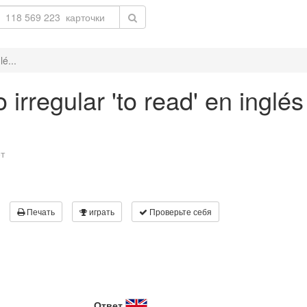
é...
irregular 'to read' en inglé
т
Печать
играть
Проверьте себя
Ответ