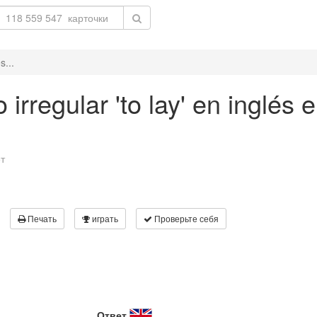
s...
irregular 'to lay' en inglés 
т
Печать
играть
Проверьте себя
Ответ