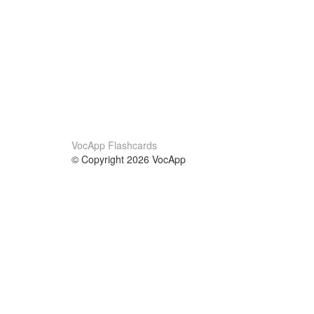
VocApp Flashcards
© Copyright 2026 VocApp
02-798 Mielczarskiego 8/58
Warsaw, Poland (EU)