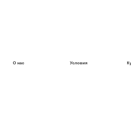
О нас
Условия
К
наша команда
100% гарантия
У
Блог
политика конфиденциальности
У
правила
У
Контакт
GDPR
У
связаться
У
Ещё
У
Помощь
новые карточки
Часто задаваемые вопросы
некоторые блоги
каталог