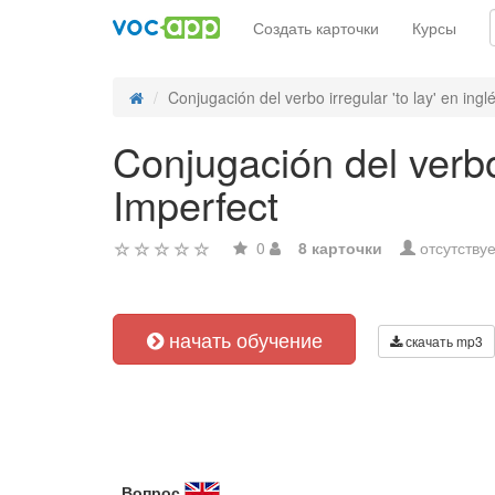
Создать карточки
Курсы
Conjugación del verbo irregular 'to lay' en inglé
Conjugación del verbo 
Imperfect
0
8 карточки
отсутствуе
начать обучение
скачать mp3
Вопрос