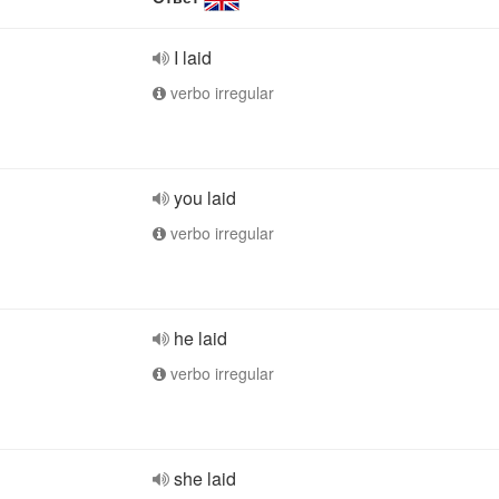
I laid
verbo irregular
you laid
verbo irregular
he laid
verbo irregular
she laid