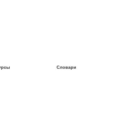
урсы
Словари
чёба английский
чёба немецкий
чёба испанский
чёба французский
чёба норвежский
чёба шведский