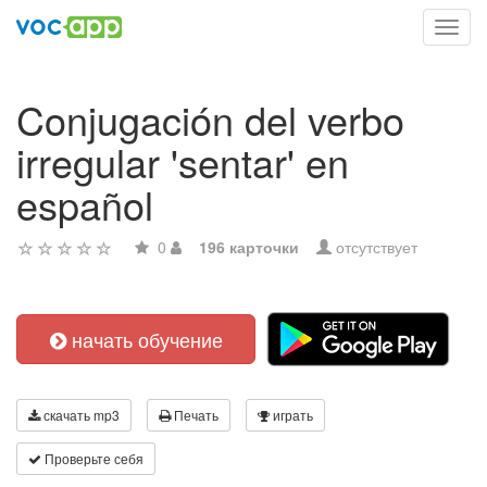
Toggl
navig
Conjugación del verbo
irregular 'sentar' en
español
0
196 карточки
отсутствует
начать обучение
скачать mp3
Печать
играть
Проверьте себя