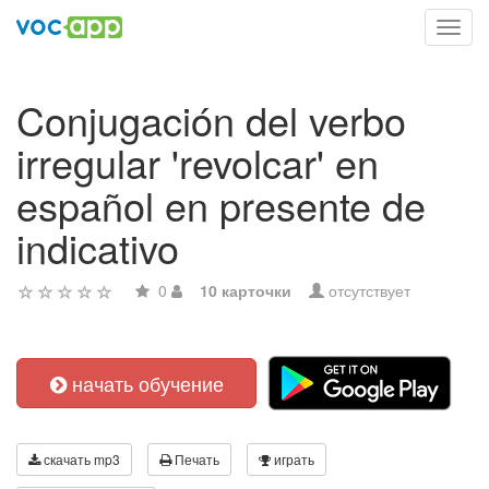
Toggl
navig
Conjugación del verbo
irregular 'revolcar' en
español en presente de
indicativo
0
10 карточки
отсутствует
начать обучение
скачать mp3
Печать
играть