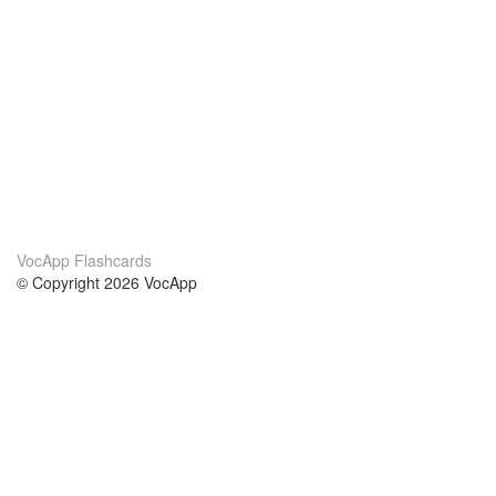
VocApp Flashcards
© Copyright 2026 VocApp
02-798 Mielczarskiego 8/58
Warsaw, Poland (EU)