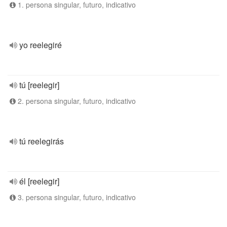
1. persona singular, futuro, indicativo
yo reelegiré
tú [reelegir]
2. persona singular, futuro, indicativo
tú reelegirás
él [reelegir]
3. persona singular, futuro, indicativo