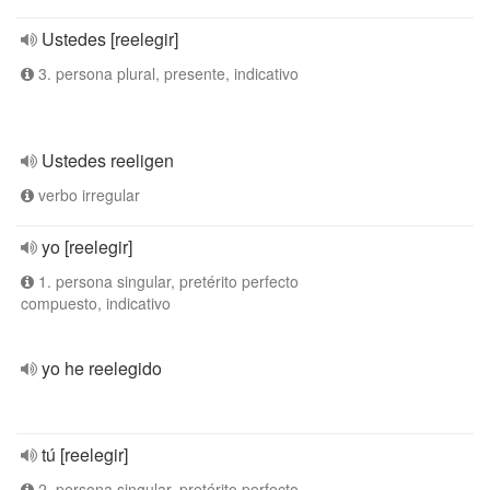
Ustedes [reelegir]
3. persona plural, presente, indicativo
Ustedes reeligen
verbo irregular
yo [reelegir]
1. persona singular, pretérito perfecto
compuesto, indicativo
yo he reelegido
tú [reelegir]
2. persona singular, pretérito perfecto