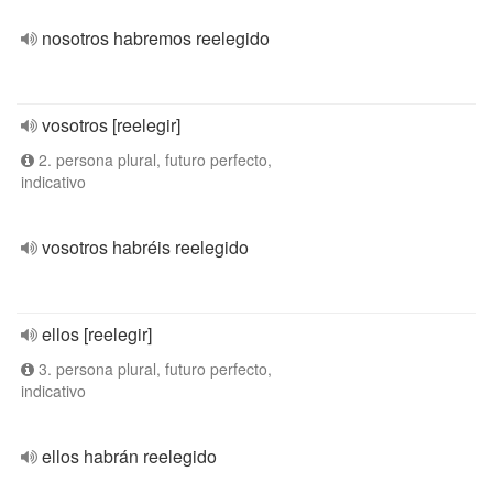
nosotros habremos reelegido
vosotros [reelegir]
2. persona plural, futuro perfecto,
indicativo
vosotros habréis reelegido
ellos [reelegir]
3. persona plural, futuro perfecto,
indicativo
ellos habrán reelegido