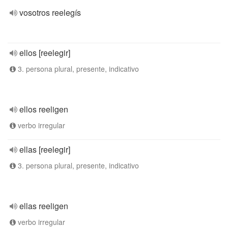
vosotros reelegís
ellos [reelegir]
3. persona plural, presente, indicativo
ellos reeligen
verbo irregular
ellas [reelegir]
3. persona plural, presente, indicativo
ellas reeligen
verbo irregular