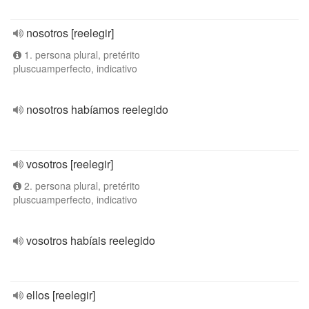
nosotros [reelegir]
1. persona plural, pretérito
pluscuamperfecto, indicativo
nosotros habíamos reelegido
vosotros [reelegir]
2. persona plural, pretérito
pluscuamperfecto, indicativo
vosotros habíais reelegido
ellos [reelegir]