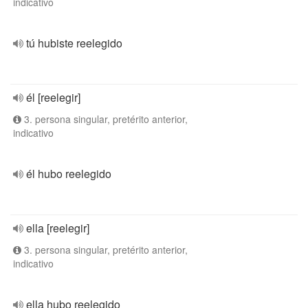
indicativo
tú hubiste reelegido
él [reelegir]
3. persona singular, pretérito anterior,
indicativo
él hubo reelegido
ella [reelegir]
3. persona singular, pretérito anterior,
indicativo
ella hubo reelegido