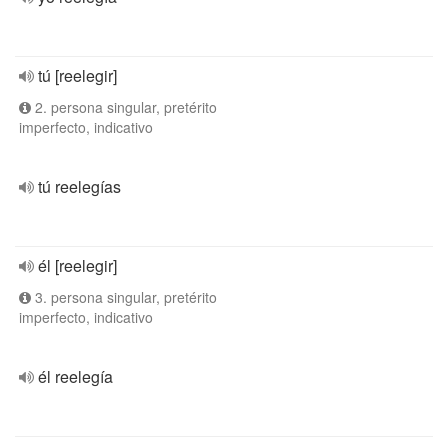
tú [reelegir]
2. persona singular, pretérito
imperfecto, indicativo
tú reelegías
él [reelegir]
3. persona singular, pretérito
imperfecto, indicativo
él reelegía