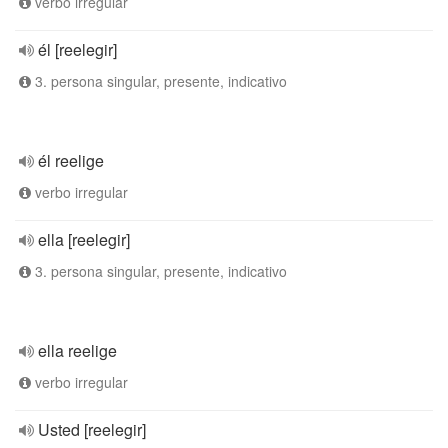
verbo irregular
él [reelegir]
3. persona singular, presente, indicativo
él reelige
verbo irregular
ella [reelegir]
3. persona singular, presente, indicativo
ella reelige
verbo irregular
Usted [reelegir]