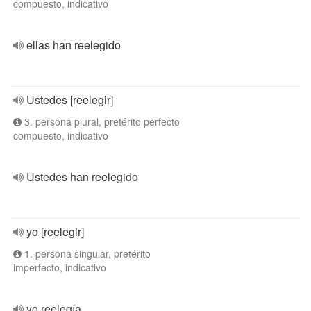
compuesto, indicativo
ellas han reelegido
Ustedes [reelegir]
3. persona plural, pretérito perfecto
compuesto, indicativo
Ustedes han reelegido
yo [reelegir]
1. persona singular, pretérito
imperfecto, indicativo
yo reelegía