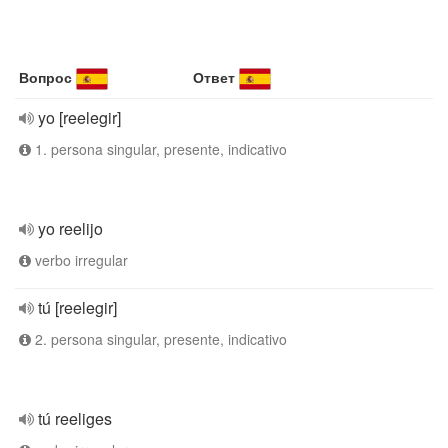
Вопрос
Ответ
yo [reelegir]
1. persona singular, presente, indicativo
yo reelijo
verbo irregular
tú [reelegir]
2. persona singular, presente, indicativo
tú reeliges