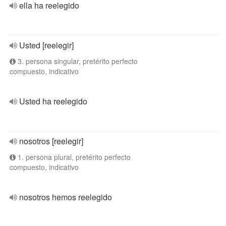
ella ha reelegido
Usted [reelegir]
3. persona singular, pretérito perfecto
compuesto, indicativo
Usted ha reelegido
nosotros [reelegir]
1. persona plural, pretérito perfecto
compuesto, indicativo
nosotros hemos reelegido