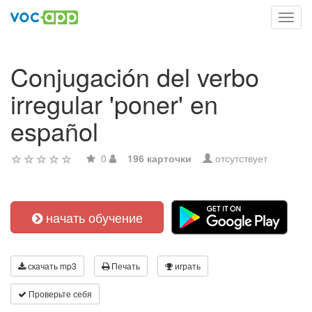
Toggl
navig
Conjugación del verbo
irregular 'poner' en
español
0
196 карточки
отсутствует
начать обучение
скачать mp3
Печать
играть
Проверьте себя