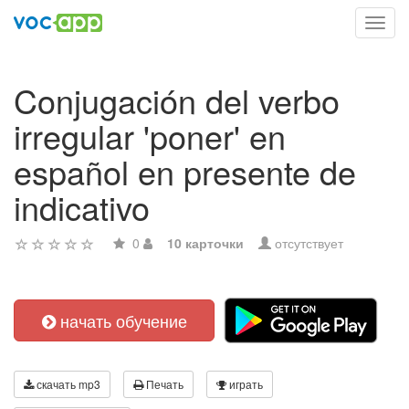
Toggl
navig
Conjugación del verbo
irregular 'poner' en
español en presente de
indicativo
0
10 карточки
отсутствует
начать обучение
скачать mp3
Печать
играть