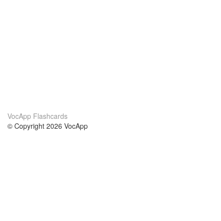
VocApp Flashcards
© Copyright 2026 VocApp
02-798 Mielczarskiego 8/58
Warsaw, Poland (EU)