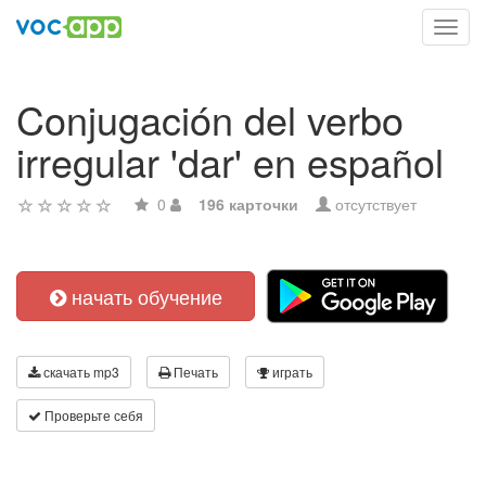
Toggl
navig
Conjugación del verbo
irregular 'dar' en español
0
196 карточки
отсутствует
начать обучение
скачать mp3
Печать
играть
Проверьте себя