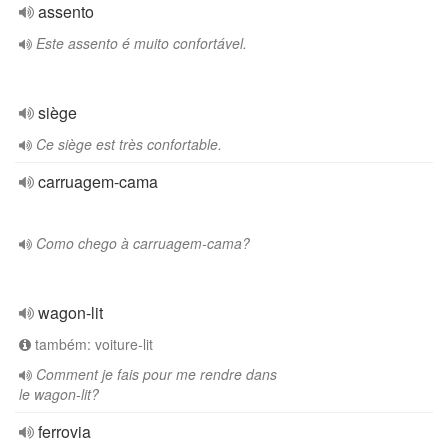
assento
Este assento é muito confortável.
siège
Ce siège est très confortable.
carruagem-cama
Como chego à carruagem-cama?
wagon-lit
também: voiture-lit
Comment je fais pour me rendre dans
le wagon-lit?
ferrovia