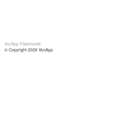
VocApp Flashcards
© Copyright 2026 VocApp
02-798 Mielczarskiego 8/58
Warsaw, Poland (EU)
О нас
Условия
наша команда
100% гарантия