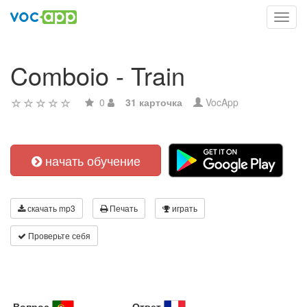
Toggl
navig
Comboio - Train
0
31 карточка
VocApp
начать обучение
скачать mp3
Печать
играть
Проверьте себя
Вопрос
Ответ