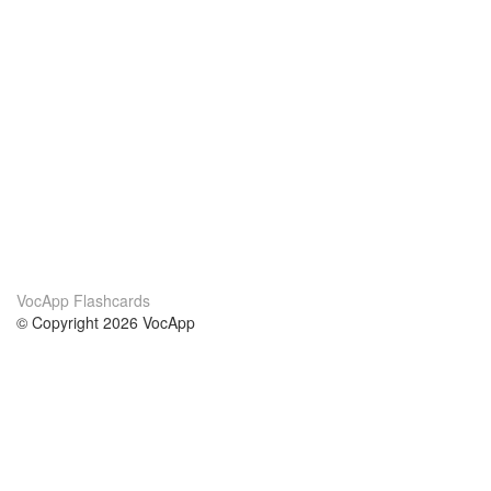
VocApp Flashcards
© Copyright 2026 VocApp
02-798 Mielczarskiego 8/58
Warsaw, Poland (EU)