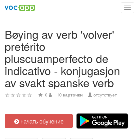
Toggl
navig
Bøying av verb 'volver'
pretérito
pluscuamperfecto de
indicativo - konjugasjon
av svakt spanske verb
0
10 карточки
отсутствует
начать обучение