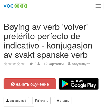
Toggl
navig
Bøying av verb 'volver'
pretérito perfecto de
indicativo - konjugasjon
av svakt spanske verb
0
10 карточки
отсутствует
начать обучение
скачать mp3
Печать
играть