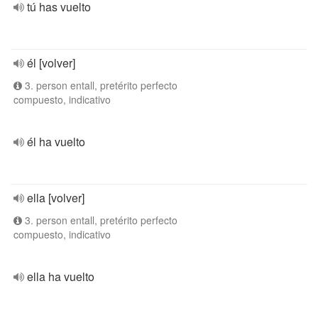
tú has vuelto
él [volver]
3. person entall, pretérito perfecto
compuesto, indicativo
él ha vuelto
ella [volver]
3. person entall, pretérito perfecto
compuesto, indicativo
ella ha vuelto