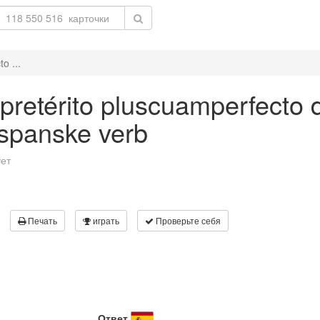
o ...
 pretérito pluscuamperfecto d
 spanske verb
ует
Печать
играть
Проверьте себя
Ответ