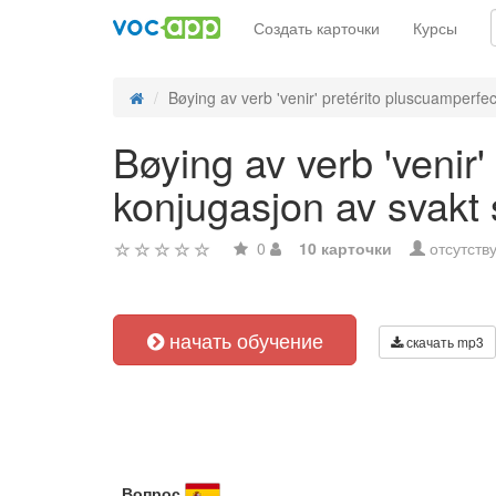
Создать карточки
Курсы
Bøying av verb 'venir' pretérito pluscuamperfect
Bøying av verb 'venir'
konjugasjon av svakt
0
10 карточки
отсутств
начать обучение
скачать mp3
Вопрос