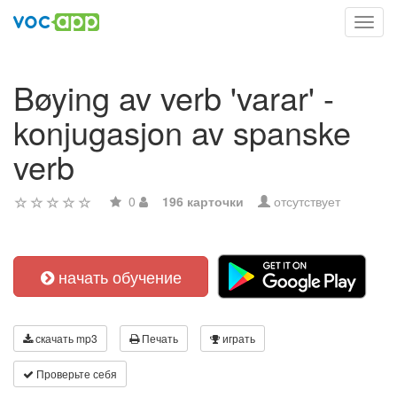
Toggl
navig
Bøying av verb 'varar' -
konjugasjon av spanske
verb
0
196 карточки
отсутствует
начать обучение
скачать mp3
Печать
играть
Проверьте себя