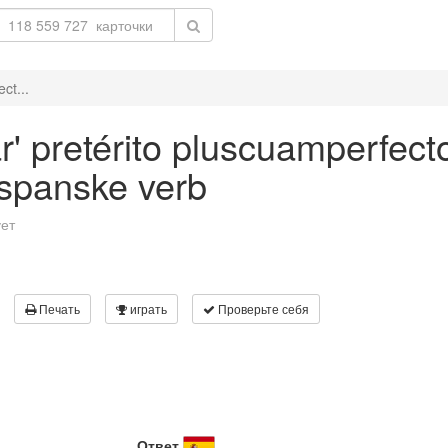
ct...
r' pretérito pluscuamperfecto
 spanske verb
ует
Печать
играть
Проверьте себя
Ответ