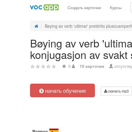
Создать карточки
Курсы
Bøying av verb 'ultimar' pretérito pluscuamperfe
Bøying av verb 'ultima
konjugasjon av svakt
0
10 карточки
отсутств
начать обучение
скачать mp3
Вопрос