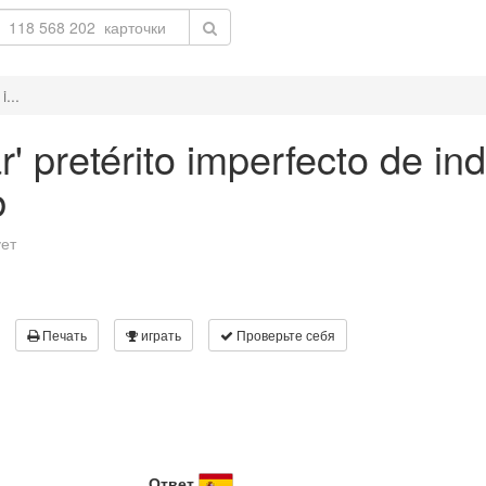
i...
r' pretérito imperfecto de in
b
ует
Печать
играть
Проверьте себя
Ответ