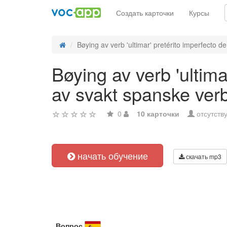
Создать карточки
Курсы
Bøying av verb 'ultimar' pretérito imperfecto de 
Bøying av verb 'ultima
av svakt spanske ver
0
10 карточки
отсутств
начать обучение
скачать mp3
Вопрос