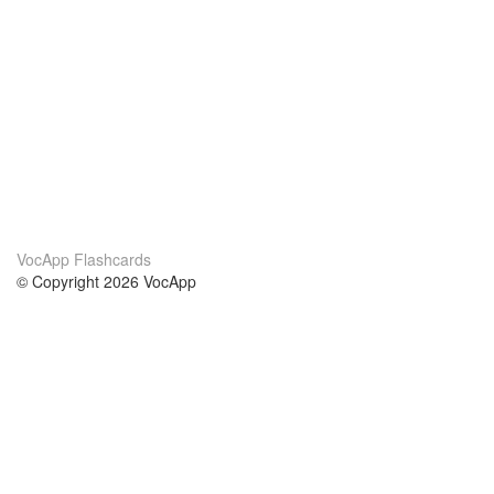
VocApp Flashcards
© Copyright 2026 VocApp
02-798 Mielczarskiego 8/58
Warsaw, Poland (EU)