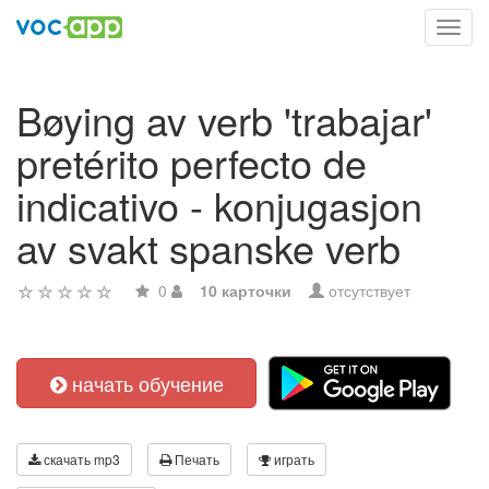
Toggl
navig
Bøying av verb 'trabajar'
pretérito perfecto de
indicativo - konjugasjon
av svakt spanske verb
0
10 карточки
отсутствует
начать обучение
скачать mp3
Печать
играть