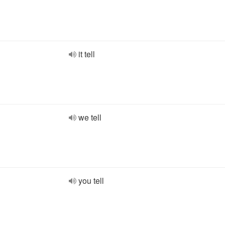
it tell
we tell
you tell