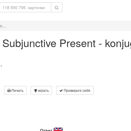
n...
l' Subjunctive Present - konj
т
Печать
играть
Проверьте себя
Ответ