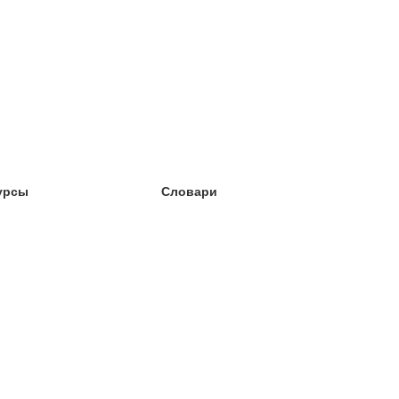
урсы
Словари
чёба английский
чёба немецкий
чёба испанский
чёба французский
чёба норвежский
чёба шведский