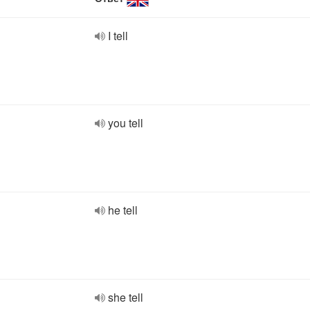
I tell
you tell
he tell
she tell