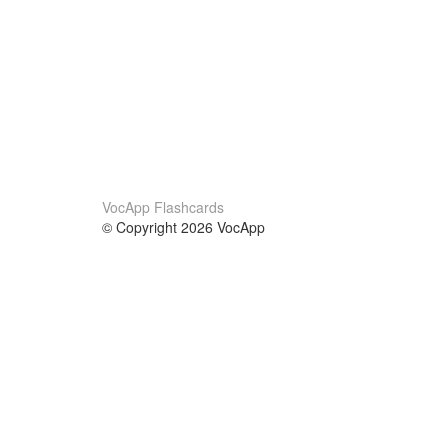
VocApp Flashcards
© Copyright 2026 VocApp
02-798 Mielczarskiego 8/58
Warsaw, Poland (EU)