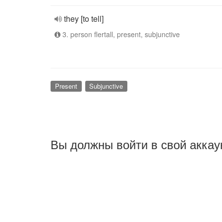
they [to tell]
3. person flertall, present, subjunctive
Present
Subjunctive
Вы должны войти в свой аккау