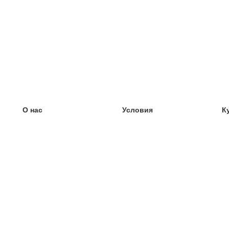
О нас
Условия
К
наша команда
100% гарантия
У
Блог
политика конфиденциальности
У
правила
У
Контакт
GDPR
У
связаться
У
Ещё
У
Помощь
новые карточки
Часто задаваемые вопросы
некоторые блоги
каталог