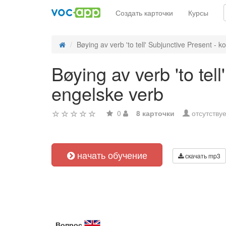
Создать карточки
Курсы
Bøying av verb 'to tell' Subjunctive Present - ko
Bøying av verb 'to tel
engelske verb
0
8 карточки
отсутствуе
начать обучение
скачать mp3
Вопрос