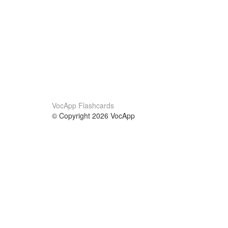
VocApp Flashcards
© Copyright 2026 VocApp
02-798 Mielczarskiego 8/58
Warsaw, Poland (EU)