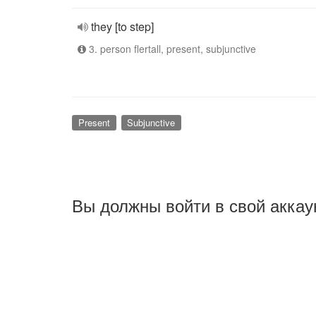
they [to step]
3. person flertall, present, subjunctive
Present
Subjunctive
Вы должны войти в свой аккау