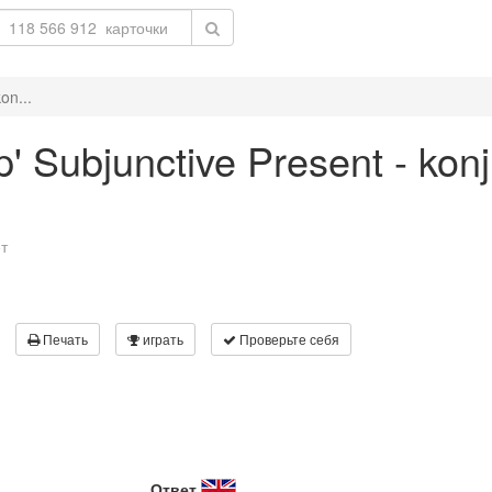
on...
ep' Subjunctive Present - kon
т
Печать
играть
Проверьте себя
Ответ