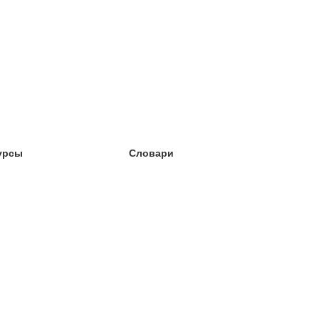
урсы
Словари
чёба английский
чёба немецкий
чёба испанский
чёба французский
чёба норвежский
чёба шведский