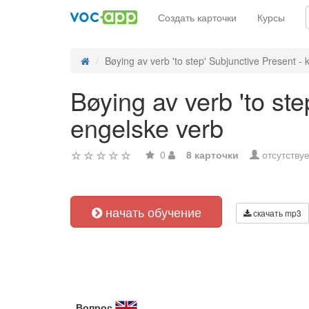
Создать карточки
Курсы
Bøying av verb 'to step' Subjunctive Present - k
Bøying av verb 'to st
engelske verb
0
8 карточки
отсутствуе
начать обучение
скачать mp3
Вопрос