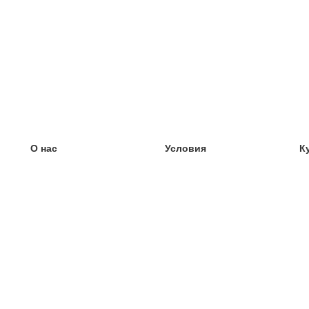
О нас
Условия
К
наша команда
100% гарантия
У
Блог
политика конфиденциальности
У
правила
У
Контакт
GDPR
У
связаться
У
Ещё
У
Помощь
новые карточки
Часто задаваемые вопросы
некоторые блоги
каталог