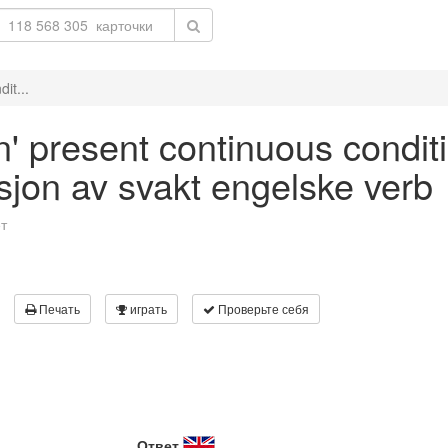
it...
n' present continuous condit
asjon av svakt engelske verb
т
Печать
играть
Проверьте себя
Ответ