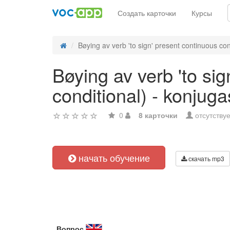
Создать карточки
Курсы
Bøying av verb 'to sign' present continuous cond
Bøying av verb 'to sig
conditional) - konjug
0
8 карточки
отсутствуе
начать обучение
скачать mp3
Вопрос