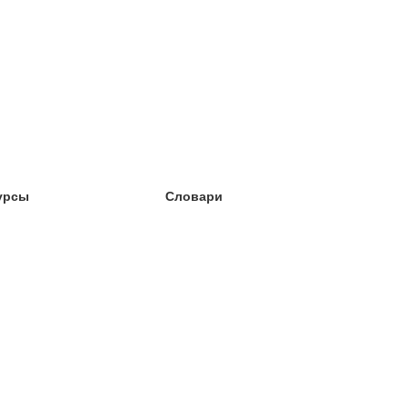
урсы
Словари
чёба английский
чёба немецкий
чёба испанский
чёба французский
чёба норвежский
чёба шведский