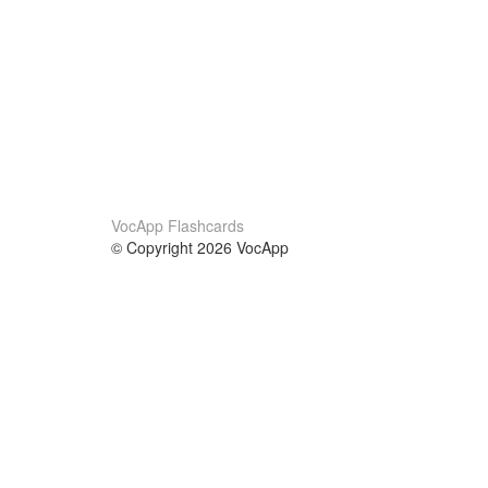
VocApp Flashcards
© Copyright 2026 VocApp
02-798 Mielczarskiego 8/58
Warsaw, Poland (EU)