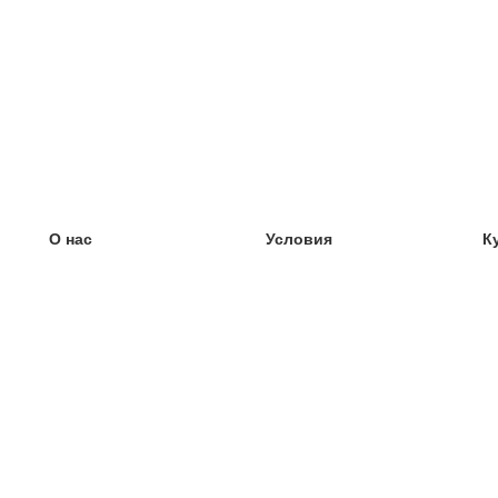
О нас
Условия
К
наша команда
100% гарантия
У
Блог
политика конфиденциальности
У
правила
У
Контакт
GDPR
У
связаться
У
Ещё
У
Помощь
новые карточки
Часто задаваемые вопросы
некоторые блоги
каталог