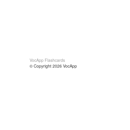
VocApp Flashcards
© Copyright 2026 VocApp
02-798 Mielczarskiego 8/58
Warsaw, Poland (EU)