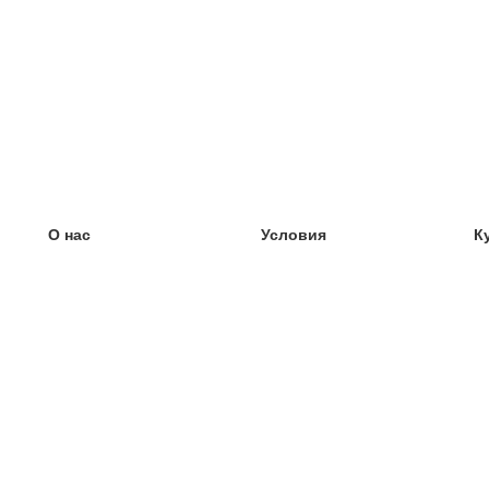
О нас
Условия
К
наша команда
100% гарантия
У
Блог
политика конфиденциальности
У
правила
У
Контакт
GDPR
У
связаться
У
Ещё
У
Помощь
новые карточки
Часто задаваемые вопросы
некоторые блоги
каталог