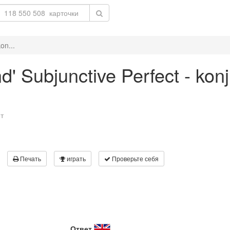
on...
nd' Subjunctive Perfect - kon
т
Печать
играть
Проверьте себя
Ответ