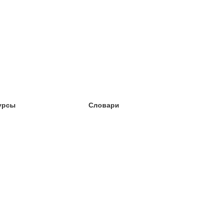
урсы
Словари
чёба английский
чёба немецкий
чёба испанский
чёба французский
чёба норвежский
чёба шведский