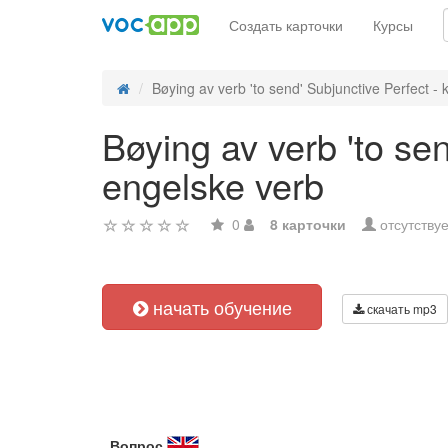
Создать карточки
Курсы
Bøying av verb 'to send' Subjunctive Perfect - k
Bøying av verb 'to se
engelske verb
0
8 карточки
отсутствуе
начать обучение
скачать mp3
Вопрос