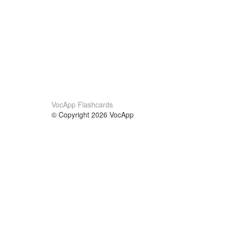
VocApp Flashcards
© Copyright 2026 VocApp
02-798 Mielczarskiego 8/58
Warsaw, Poland (EU)