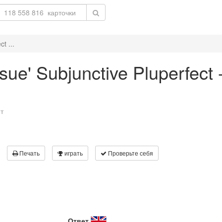
t ...
rsue' Subjunctive Pluperfect 
т
Печать
играть
Проверьте себя
Ответ