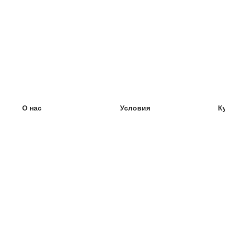
О нас
Условия
К
наша команда
100% гарантия
У
Блог
политика конфиденциальности
У
правила
У
Контакт
GDPR
У
связаться
У
Ещё
У
Помощь
новые карточки
Часто задаваемые вопросы
некоторые блоги
каталог