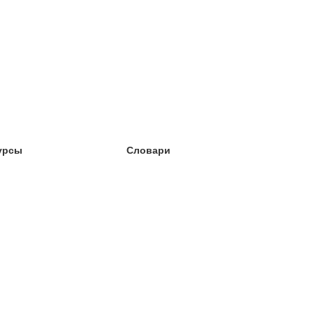
урсы
Словари
чёба английский
чёба немецкий
чёба испанский
чёба французский
чёба норвежский
чёба шведский