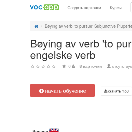
Создать карточки
Курсы
Bøying av verb 'to pursue' Subjunctive Pluperfec
Bøying av verb 'to pu
engelske verb
0
8 карточки
отсутствуе
начать обучение
скачать mp3
Вопрос