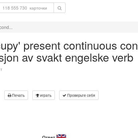
cond...
cupy' present continuous cond
asjon av svakt engelske verb
т
Печать
играть
Проверьте себя
Ответ