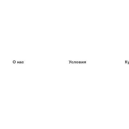
О нас
Условия
К
наша команда
100% гарантия
У
Блог
политика конфиденциальности
У
правила
У
Контакт
GDPR
У
связаться
У
Ещё
У
Помощь
новые карточки
Часто задаваемые вопросы
некоторые блоги
каталог