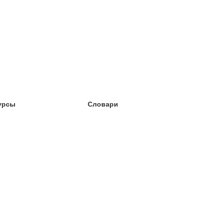
урсы
Словари
чёба английский
чёба немецкий
чёба испанский
чёба французский
чёба норвежский
чёба шведский