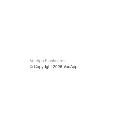
VocApp Flashcards
© Copyright 2026 VocApp
02-798 Mielczarskiego 8/58
Warsaw, Poland (EU)