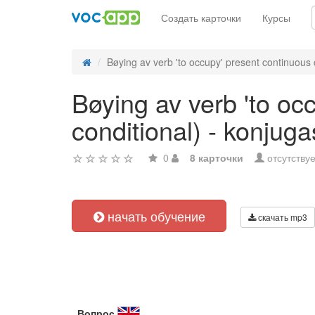
Создать карточки
Курсы
Bøying av verb 'to occupy' present continuous 
Bøying av verb 'to oc
conditional) - konjug
0
8 карточки
отсутствуе
начать обучение
скачать mp3
Вопрос