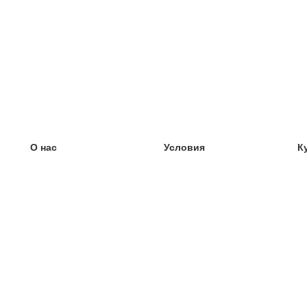
О нас
Условия
К
наша команда
100% гарантия
У
Блог
политика конфиденциальности
У
правила
У
Контакт
GDPR
У
связаться
У
Ещё
У
Помощь
новые карточки
Часто задаваемые вопросы
некоторые блоги
каталог