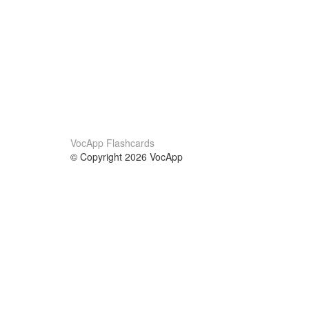
VocApp Flashcards
© Copyright 2026 VocApp
02-798 Mielczarskiego 8/58
Warsaw, Poland (EU)