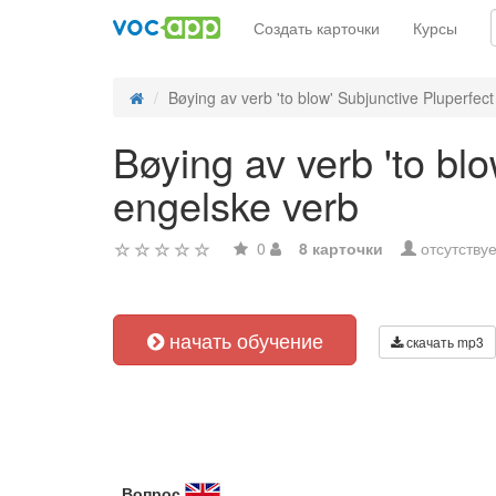
Создать карточки
Курсы
Bøying av verb 'to blow' Subjunctive Pluperfect -
Bøying av verb 'to bl
engelske verb
0
8 карточки
отсутствуе
начать обучение
скачать mp3
Вопрос