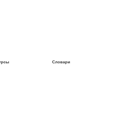
урсы
Словари
чёба английский
чёба немецкий
чёба испанский
чёба французский
чёба норвежский
чёба шведский