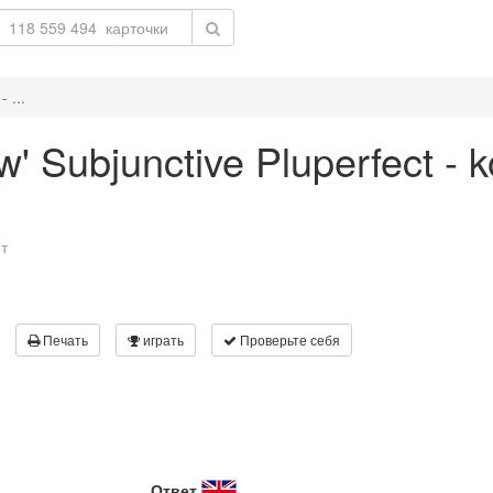
 ...
ow' Subjunctive Pluperfect - 
т
Печать
играть
Проверьте себя
Ответ