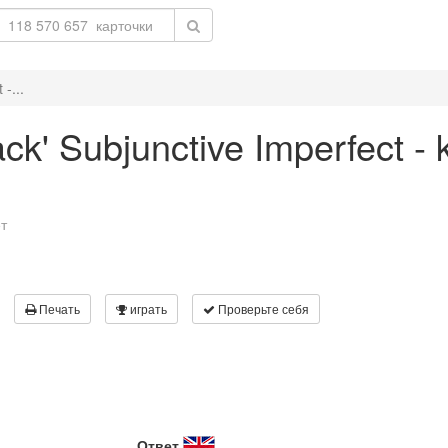
-...
ack' Subjunctive Imperfect -
т
Печать
играть
Проверьте себя
Ответ