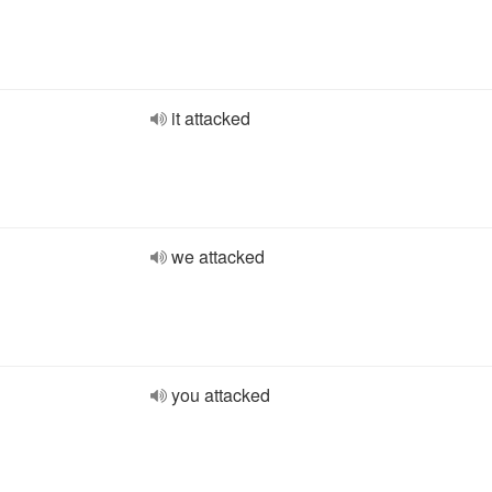
it attacked
we attacked
you attacked