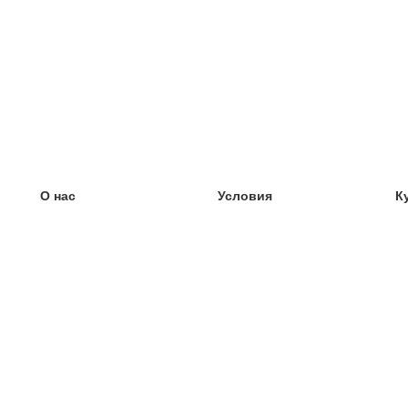
О нас
Условия
К
наша команда
100% гарантия
У
Блог
политика конфиденциальности
У
правила
У
Контакт
GDPR
У
связаться
У
Ещё
У
Помощь
новые карточки
Часто задаваемые вопросы
некоторые блоги
каталог