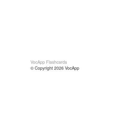
VocApp Flashcards
© Copyright 2026 VocApp
02-798 Mielczarskiego 8/58
Warsaw, Poland (EU)