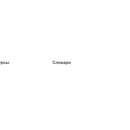
урсы
Словари
чёба английский
чёба немецкий
чёба испанский
чёба французский
чёба норвежский
чёба шведский