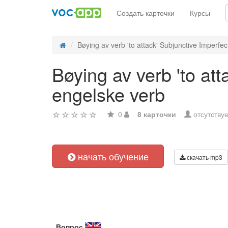
Создать карточки
Курсы
Bøying av verb 'to attack' Subjunctive Imperfect 
Bøying av verb 'to att
engelske verb
0
8 карточки
отсутствуе
начать обучение
скачать mp3
Вопрос