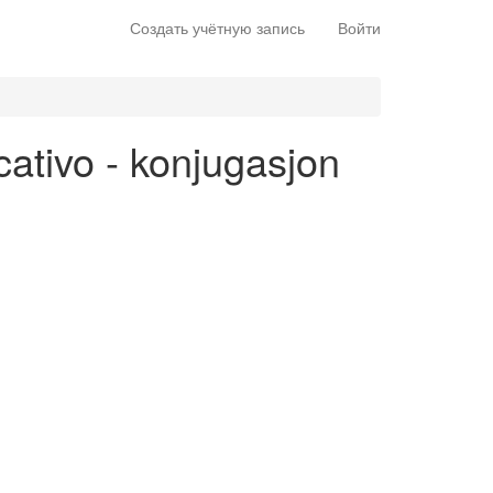
Создать учётную запись
Войти
icativo - konjugasjon