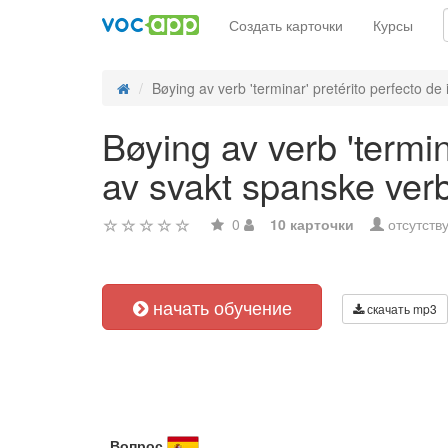
Создать карточки
Курсы
Bøying av verb 'terminar' pretérito perfecto de i
Bøying av verb 'termin
av svakt spanske ver
0
10 карточки
отсутств
начать обучение
скачать mp3
Вопрос