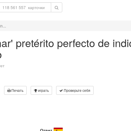
n...
ar' pretérito perfecto de ind
b
ует
Печать
играть
Проверьте себя
Ответ