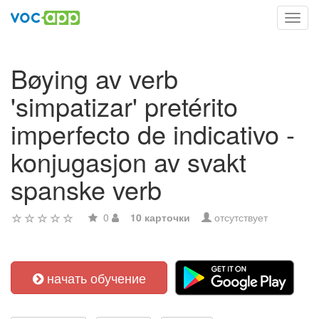
Toggl
navig
Bøying av verb
'simpatizar' pretérito
imperfecto de indicativo -
konjugasjon av svakt
spanske verb
0
10 карточки
отсутствует
начать обучение