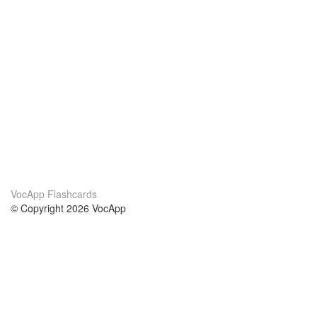
VocApp Flashcards
© Copyright 2026 VocApp
02-798 Mielczarskiego 8/58
Warsaw, Poland (EU)